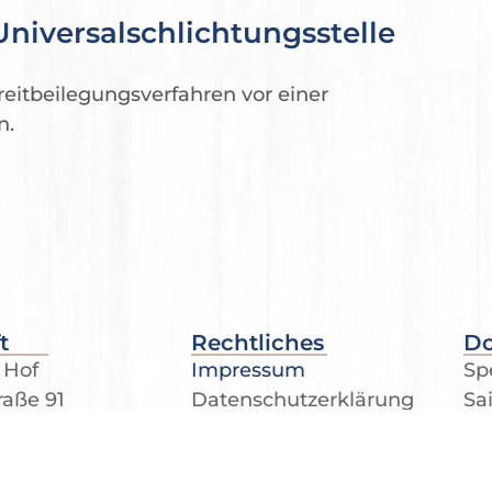
niversal­schlichtungs­stelle
treitbeilegungsverfahren vor einer
n.
t
Rechtliches
D
 Hof
Sp
Impressum
raße 91
Sa
Datenschutzerklärung
lern-Twielenfleth
Me
Cookie-Einstellungen