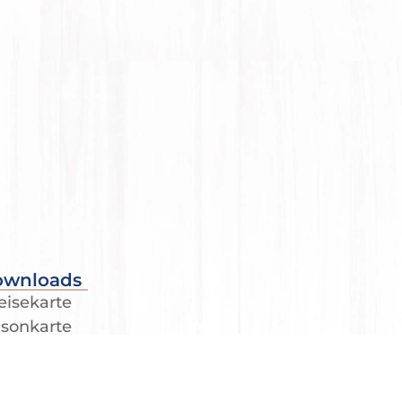
ownloads
eisekarte
isonkarte
nüvorschläge